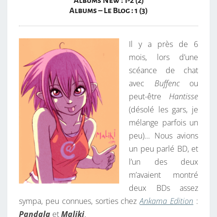
Albums New : 1-2 (2)
Albums – Le Blog : 1 (3)
Il y a près de 6
mois, lors d’une
scéance de chat
avec
Buffenc
ou
peut-être
Hantisse
(désolé les gars, je
mélange parfois un
peu)… Nous avions
un peu parlé BD, et
l’un des deux
m’avaient montré
deux BDs assez
sympa, peu connues, sorties chez
Ankama Edition
:
Pandala
et
Maliki
.