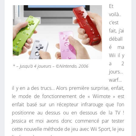
T
Et
A
I
voilà..
N
R
c’est
E
E
S
fait, j’ai
X
déball
T
é ma
G
Wii il y
E
a 2
N
* – Jusqu’à 4 joueurs – ©Nintendo, 2006
jours…
warf…
»
il y en a des trucs… Alors première surprise, enfait,
le mode de fonctionnement de « Wiimote » est
enfait basé sur un récepteur infrarouge que l’on
positionne au dessus ou en dessous de la TV !
Jessica et moi avons donc commencé par tester
cette nouvelle méthode de jeu avec Wii Sport, le jeu