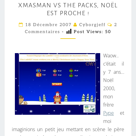
XMASMAN VS THE PACKS, NOËL
M
EST PROCHE !
A
S
C
18 Décembre 2007
Cyborgjeff
2
O
M
Commentaires
-
Post Views:
50
M
M
A
E
N
N
T
Waow..
V
A
I
c’était il
S
R
y 7 ans…
T
E
S
Noël
H
2000,
E
mon
P
frère
A
Pype
et
C
moi
K
imaginions un petit jeu mettant en scène le père
S