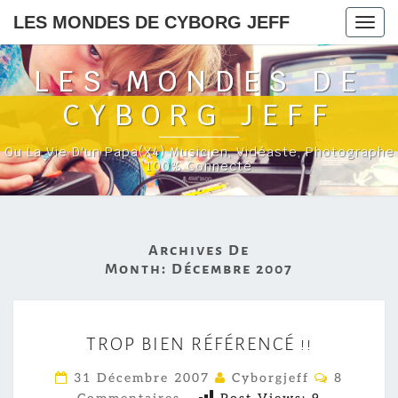
LES MONDES DE CYBORG JEFF
Togg
navig
LES MONDES DE
CYBORG JEFF
Ou La Vie D'un Papa(x4) Musicien, Vidéaste, Photographe
100% Connecté
Archives De
Month:
Décembre 2007
T
TROP BIEN RÉFÉRENCÉ !!
R
O
C
31 Décembre 2007
Cyborgjeff
8
O