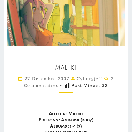
M
MALIKI
A
L
C
27 Décembre 2007
Cyborgjeff
2
O
I
Commentaires
-
Post Views:
32
M
M
K
E
I
N
T
A
Auteur : Maliki
I
Editions : Ankama (2007)
R
E
Albums : 1-4 (7)
S