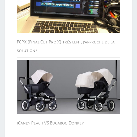
FCPX (Final Cut Pro X) très lent, j’approche de la
solution !
iCandy Peach VS Bugaboo Donkey