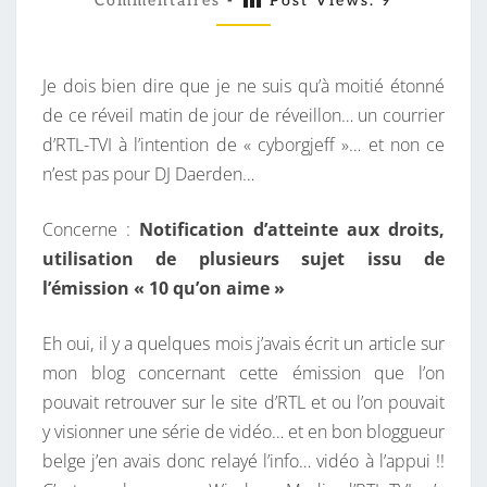
P
Commentaires
-
Post Views:
9
M
M
B
E
I
N
T
Je dois bien dire que je ne suis qu’à moitié étonné
E
A
I
de ce réveil matin de jour de réveillon… un courrier
N
R
d’RTL-TVI à l’intention de « cyborgjeff »… et non ce
R
E
S
n’est pas pour DJ Daerden…
É
F
Concerne :
Notification d’atteinte aux droits,
É
utilisation de plusieurs sujet issu de
R
l’émission « 10 qu’on aime »
E
N
Eh oui, il y a quelques mois j’avais écrit un article sur
C
mon blog concernant cette émission que l’on
É
pouvait retrouver sur le site d’RTL et ou l’on pouvait
!
y visionner une série de vidéo… et en bon bloggueur
!
belge j’en avais donc relayé l’info… vidéo à l’appui !!