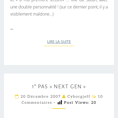
une double personnalité ! (sur ce dernier point, il y a
visiblement maldone…)
…
LIRE LA SUITE
LIRE LA SUITE
1
1° PAS « NEXT GEN »
°
P
C
20 Décembre 2007
Cyborgjeff
10
O
A
Commentaires
-
Post Views:
20
M
M
S
E
«
N