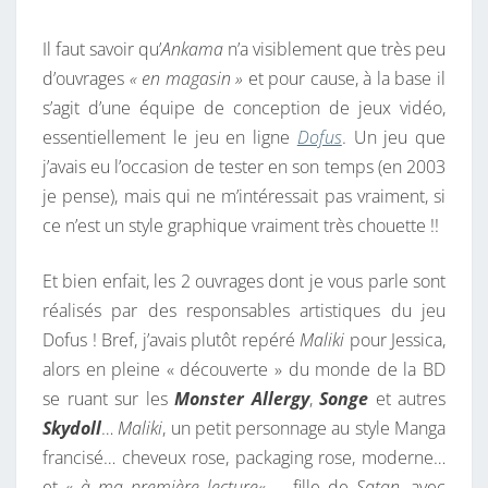
Il faut savoir qu’
Ankama
n’a visiblement que très peu
d’ouvrages
« en magasin »
et pour cause, à la base il
s’agit d’une équipe de conception de jeux vidéo,
essentiellement le jeu en ligne
Dofus
. Un jeu que
j’avais eu l’occasion de tester en son temps (en 2003
je pense), mais qui ne m’intéressait pas vraiment, si
ce n’est un style graphique vraiment très chouette !!
Et bien enfait, les 2 ouvrages dont je vous parle sont
réalisés par des responsables artistiques du jeu
Dofus ! Bref, j’avais plutôt repéré
Maliki
pour Jessica,
alors en pleine « découverte » du monde de la BD
se ruant sur les
Monster Allergy
,
Songe
et autres
Skydoll
…
Maliki
, un petit personnage au style Manga
francisé… cheveux rose, packaging rose, moderne…
et «
à ma première lecture
« … fille de
Satan
, avec