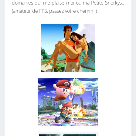
domaines qui me plaise moi ou ma Petite Snorkys..
U
(amateur de FPS, passez votre chemin !)
O
I
L
’
A
N
N
É
E
P
R
O
C
H
A
I