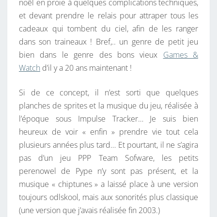
noël en proie à quelques complications techniques,
,
et devant prendre le relais pour attraper tous les
N
cadeaux qui tombent du ciel, afin de les ranger
O
dans son traineaux ! Bref,.. un genre de petit jeu
Ë
bien dans le genre des bons vieux
Games &
L
Watch
d’il y a 20 ans maintenant !
E
S
Si de ce concept, il n’est sorti que quelques
T
planches de sprites et la musique du jeu, réalisée à
P
l’époque sous Impulse Tracker… Je suis bien
R
heureux de voir « enfin » prendre vie tout cela
O
plusieurs années plus tard… Et pourtant, il ne s’agira
C
pas d’un jeu PPP Team Sofware, les petits
H
perenowel de Pype n’y sont pas présent, et la
E
musique « chiptunes » a laissé place à une version
!
toujours odlskool, mais aux sonorités plus classique
(une version que j’avais réalisée fin 2003.)