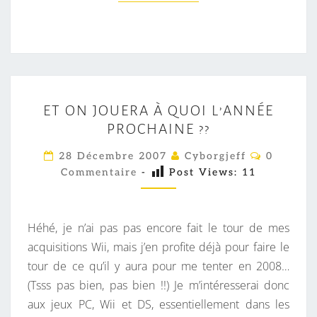
E
ET ON JOUERA À QUOI L’ANNÉE
T
PROCHAINE ??
O
N
C
28 Décembre 2007
Cyborgjeff
0
O
J
Commentaire
-
Post Views:
11
M
M
O
E
U
N
T
Héhé, je n’ai pas pas encore fait le tour de mes
E
A
I
acquisitions Wii, mais j’en profite déjà pour faire le
R
R
tour de ce qu’il y aura pour me tenter en 2008…
A
E
S
(Tsss pas bien, pas bien !!) Je m’intéresserai donc
À
aux jeux PC, Wii et DS, essentiellement dans les
Q