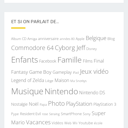
ET SI ON PARLAIT DE…
Belgique
anniversaire
Blog
Album CD
Apple
Amiga
années 80
Commodore 64
Cyborg Jeff
Disney
Enfants
Famille
Final
Films
Facebook
Jeux vidéo
Fantasy
Game Boy
Gameplay
iPad
Legend of Zelda
Maison
Liège
Ma Snorkys
Musique
Nintendo
Nintendo DS
Photo
PlayStation
Noël
Nostalgie
PlayStation 3
Papa
Super
Resident Evil
SmartPhone
Pype
Seraing
Sony
rose
Vacances
Mario
Vidéos
Youtube
Web
Wii
école